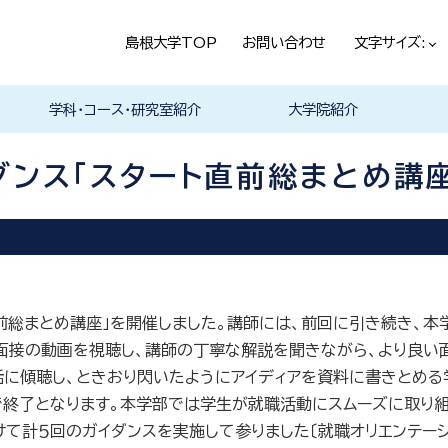
島根大学TOP
お問い合わせ
文字サイズ:
学科・コース・研究室紹介
大学院紹介
法経学科
社会文化学科
言語文化学科
教員一覧
教育・学生生活（本学HPヘ）
就職情報（本学HPへ）
学科の紹介
履修科目一覧
卒業研究・卒業論文
資格・進路
学科の紹介
現代社会コース
歴史と考古コース
履修科目一覧
卒業研究・卒業論文
資格・進路
学科の紹介
日本言語文化研究室
中国言語文化研究室
英米言語文化研究室
ドイツ言語文化研究室
フランス言語文化研究室
哲学・芸術・文化交流研究室
留学について
履修科目一覧
ダンス「スタート直前総まとめ講
直前総まとめ講座」を開催しました。講師には、前回に引き続き、
、面接の動画を視聴し、講師の丁寧な解説を聞きながら、より良
に傾聴し、ときおり閃いたようにアイディアを資料に書きとめる
で終了となります。本学部では学生が就職活動にスムーズに取り
て計５回のガイダンスを実施して参りました〔就職オリエンテーシ