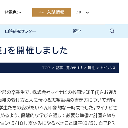
背景色:
入試情報
山陰研究センター
留学
留学について
国際交流・留学 | 琉球大学
座」を開催しました
TOP
記事一覧カテゴリ
属性
トピックス
本学部の卒業生で、株式会社マイナビの杉原沙知子氏をお迎え
い面接の受け方と人に伝わる志望動機の書き方について理解
学生たちの姿がたいへん印象的な一時間でした。マイナビさ
組めるよう、段階的な学びを通して必要な準備と計画を練ら
ョン（
5/18
）、夏休みにやるべきこと講座（
8/5
）、自己
PR