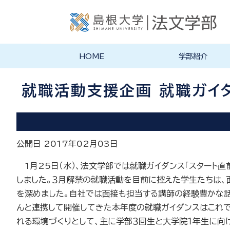
HOME
学部紹介
学部長あいさつ
法文学部の理念・目的
法文学部の沿革
学部案内PDF
就職活動支援企画 就職ガイ
公開日 2017年02月03日
1
月
25
日（水）、法文学部では就職ガイダンス「スタート
しました。３月解禁の就職活動を目前に控えた学生たちは
を深めました。自社では面接も担当する講師の経験豊かな話
んと連携して開催してきた本年度の就職ガイダンスはこれ
れる環境づくりとして、主に学部３回生と大学院１年生に向け