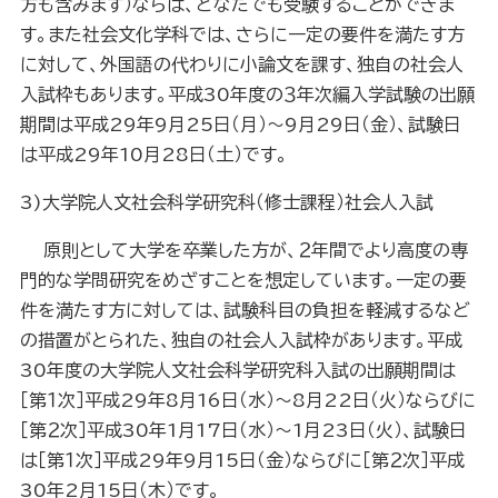
方も含みます）ならば、どなたでも受験することができま
す。また社会文化学科では、さらに一定の要件を満たす方
に対して、外国語の代わりに小論文を課す、独自の社会人
入試枠もあります。平成30年度の３年次編入学試験の出願
期間は平成
29
年9月25日（月）～9月29日（金）、試験日
は平成
29
年
10
月28日（土）です。
3)
大学院人文社会科学研究科（修士課程）社会人入試
原則として大学を卒業した方が、２年間でより高度の専
門的な学問研究をめざすことを想定しています。一定の要
件を満たす方に対しては、試験科目の負担を軽減するなど
の措置がとられた、独自の社会人入試枠があります。平成
30年度の大学院人文社会科学研究科入試の出願期間は
［第１次］平成
29
年8月16日（水）～8月
22
日（火）ならびに
［第２次］平成30年1月17日（水）～1月23日（火）、試験日
は［第１次］平成
29
年9月15日（金）ならびに［第２次］平成
30年2月15日（木）です。