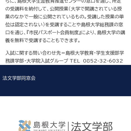
らに、島根大学生涯教育推進センターの窓口を通じ、所定
の受講料を納付して、公開授業（大学で開講されている授
業のなかで一般に公開されているもの。受講した授業の単
位は認定されない）を受講することや島根大学総務課の窓
口を通じ、『市民パスポート会員制度』により、島根大学の講
義を無料で受講することもできます。
入試に関する問い合わせ先＝島根大学教育・学生支援部学
務課学部・大学院入試グループ
TEL
0852-32-6032
法文学部同窓会