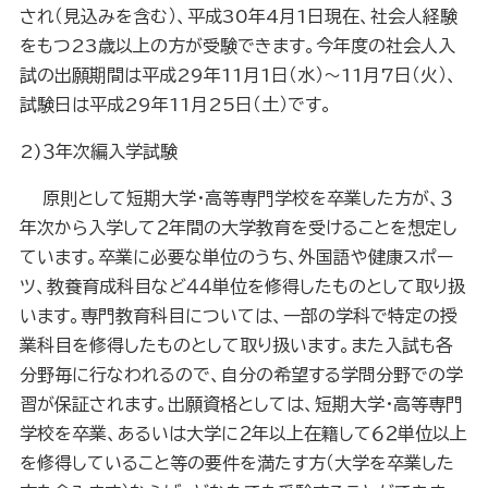
され（見込みを含む）、平成30年4月1日現在、社会人経験
をもつ23歳以上の方が受験できます。今年度の社会人入
試の出願期間は平成
29
年
11
月1日（水）～
11
月7日（火）、
試験日は平成
29
年
11
月
25
日（土）です。
2)
３年次編入学試験
原則として短期大学・高等専門学校を卒業した方が、３
年次から入学して２年間の大学教育を受けることを想定し
ています。卒業に必要な単位のうち、外国語や健康スポー
ツ、教養育成科目など４４単位を修得したものとして取り扱
います。専門教育科目については、一部の学科で特定の授
業科目を修得したものとして取り扱います。また入試も各
分野毎に行なわれるので、自分の希望する学問分野での学
習が保証されます。出願資格としては、短期大学・高等専門
学校を卒業、あるいは大学に２年以上在籍して６２単位以上
を修得していること等の要件を満たす方（大学を卒業した