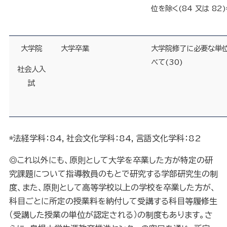
位を除く
(
84 又は 82
)
大学院
大学卒業
大学院修了に必要な単
べて
(
30
)
社会人入
試
*法経学科：84，社会文化学科：84，言語文化学科：82
◎これ以外にも、原則として大学を卒業した方が特定の研
究課題について指導教員のもとで研究する学部研究生の制
度、また、原則として高等学校以上の学校を卒業した方が、
科目ごとに所定の授業料を納付して受講する科目等履修生
（受講した授業の単位が認定される）の制度もあります。さ