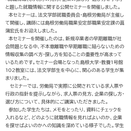
と題した就職情報に関する公開セミナーを開催しました。
本セミナーは、法文学部就職委員会・島根労働局が主催し
て開催し、講師には島根労働局職業安定部職業安定課の菖
蒲宏氏をお迎えしました。
本セミナーを開催したのは、新規卒業者の早期離職が社
会問題となる中、不本意離職や早期離職に陥らないための
情報収集の調べ方・探し方を知ることの重要性が高まって
いるためです。セミナー会場となった島根大学・教養
1
号館
102
教室には、法文学部生を中心に、関心のある学生が集
まりました。
セミナーでは、労働局で実際に公開されている求人票や
行政の指針を提示しながら、求人票の見方、企業の探し方・
選び方について、具体的にご講演いただきました。
参加した学生たちは、メモをとったり、資料にチェックを
入れるなど、どのように就職情報を見ればよいのか、企業
を探せばよいのかへの知識を深めている様子でした。学生