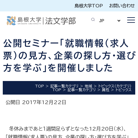
島根大学TOP
お問い合わせ
公開セミナー「就職情報(求人
票)の見方、企業の探し方・選び
方を学ぶ」を開催しました
TOP
記事一覧カテゴリ
地域
トピックス（カテゴリ）
TOP
記事一覧カテゴリ
属性
トピックス
公開日 2017年12月22日
冬休みまであと１週間足らずとなった
12
月
20
日（水）、
「就職情報
(
求人票
)
の見方、企業の探し方・選び方を学ぶ」