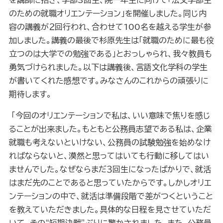
を講師に招き、学部
3
回生、院一年生に向けて「法文学部生
のための就職オリエンテーション」を開催しました。同じ内
容の講義が２回行われ、合わせて
100
名を越える学生が参
加しました。講義の最後で杉原先生は「就職のために最も役
立つのは大学での勉強である」とおっしゃられ、我々教員も
勇気づけられました。以下は講義後、言語文化学科の学生
が書いてくれた感想です。みなさんのこれからの頑張りに
期待します。
「今回のオリエンテーションで私は、いい意味で焦りを感じ
ることが出来ました。もともと公務員志望である私は、企業
就職も考えないといけない、公務員の試験勉強を始めなけ
ればならないと、漠然と思ってはいても行動に移してはい
ませんでした。なぜならまだ３回生になったばかりで、就活
はまだ先のことであると思っていたからです。しかしオリエ
ンテーションの中で、就活は準備段階で差がつくということ
を教えていただきました。具体的な日程を見させていただ