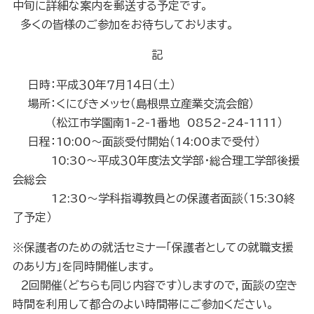
中旬に詳細な案内を郵送する予定です。
多くの皆様のご参加をお待ちしております。
記
日時：平成３０年７月１４日（土）
場所：くにびきメッセ（島根県立産業交流会館）
（松江市学園南
1-2-1
番地
0852-24-1111
）
日程：
10:00
～面談受付開始（
14:00
まで受付）
10:30
～平成３０年度法文学部・総合理工学部後援
会総会
12:30
～学科指導教員との保護者面談（
15:30
終
了予定）
※保護者のための就活セミナー「保護者としての就職支援
のあり方」を同時開催します。
２回開催（どちらも同じ内容です）しますので，面談の空き
時間を利用して都合のよい時間帯にご参加ください。