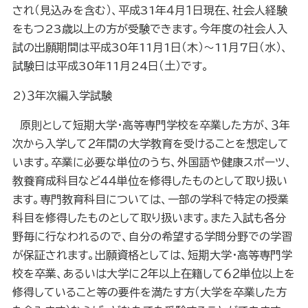
され（見込みを含む）、平成
31
年４月１日現在、社会人経験
をもつ
23
歳以上の方が受験できます。今年度の社会人入
試の出願期間は平成
30
年
11
月
1
日（木）～
11
月
7
日（水）、
試験日は平成
30
年
11
月
24
日（土）です。
2)
３年次編入学試験
原則として短期大学・高等専門学校を卒業した方が、３年
次から入学して２年間の大学教育を受けることを想定して
います。卒業に必要な単位のうち、外国語や健康スポーツ、
教養育成科目など４４単位を修得したものとして取り扱い
ます。専門教育科目については、一部の学科で特定の授業
科目を修得したものとして取り扱います。また入試も各分
野毎に行なわれるので、自分の希望する学問分野での学習
が保証されます。出願資格としては、短期大学・高等専門学
校を卒業、あるいは大学に２年以上在籍して６２単位以上を
修得していること等の要件を満たす方（大学を卒業した方