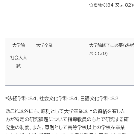
位を除く
(
84 又は 82
)
大学院
大学卒業
大学院修了に必要な単
べて
(
30
)
社会人入
試
*法経学科：84，社会文化学科：84，言語文化学科：82
◎これ以外にも、原則として大学卒業以上の資格を有した
方が特定の研究課題について指導教員のもとで研究する研
究生の制度、また、原則として高等学校以上の学校を卒業