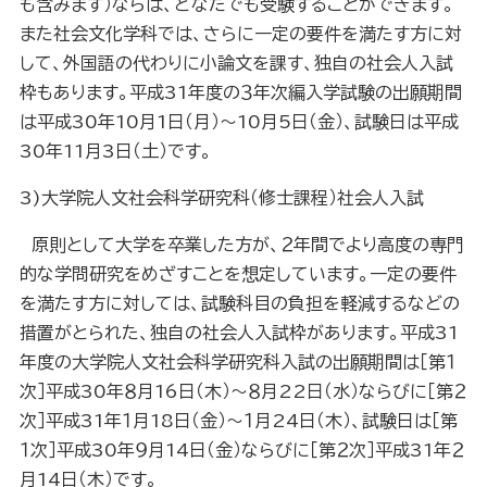
も含みます）ならば、どなたでも受験することができます。
また社会文化学科では、さらに一定の要件を満たす方に対
して、外国語の代わりに小論文を課す、独自の社会人入試
枠もあります。平成
31
年度の３年次編入学試験の出願期間
は平成
30
年
10
月
1
日（月）～
10
月
5
日（金）、試験日は平成
30
年
11
月
3
日（土）です。
3)
大学院人文社会科学研究科（修士課程）社会人入試
原則として大学を卒業した方が、２年間でより高度の専門
的な学問研究をめざすことを想定しています。一定の要件
を満たす方に対しては、試験科目の負担を軽減するなどの
措置がとられた、独自の社会人入試枠があります。平成
31
年度の大学院人文社会科学研究科入試の出願期間は［第１
次］平成
30
年８月
16
日（木）～８月
22
日（水）ならびに［第２
次］平成
31
年１月
18
日（金）～１月
24
日（木）、試験日は［第
１次］平成
30
年９月
14
日（金）ならびに［第２次］平成
31
年２
月
14
日（木）です。