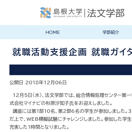
HOME
学部紹介
学部長あいさつ
法文学部の理念・目的
法文学部の沿革
学部案内PDF
就職活動支援企画 就職ガイ
公開日 2018年12月06日
12
月
5
日（水）、法文学部では、総合情報処理センター第
式会社マイナビの杉原沙知子氏をお迎えしました。
講座には第
1
部
10
名、第
2
部6名の学生が参加しました。
3
だ上で、
WEB
模擬試験にチャレンジしました。参加した学
充実した
1
時間となりました。