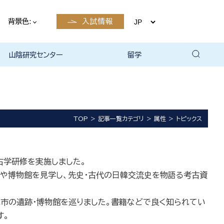
背景色:
入試情報
山陰研究センター
留学
留学について
国際交流・留学 | 琉球大学
TOP
記事一覧カテゴリ
属性
トピックス
古学研修を実施しました。
や博物館を見学し、先史・古代の日韓交流史を物語る考古資
市の遺跡・博物館を巡りました。書籍などで良く知られてい
す。