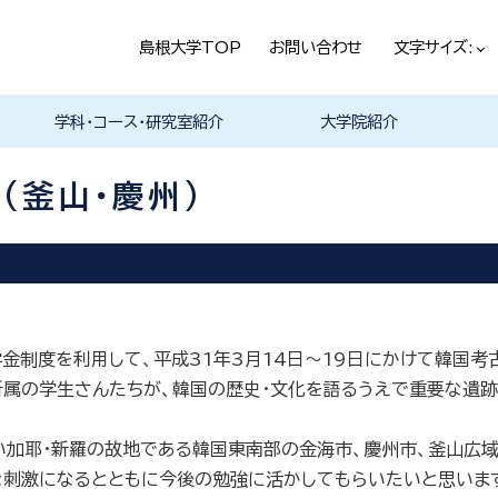
島根大学TOP
お問い合わせ
文字サイズ:
学科・コース・研究室紹介
大学院紹介
法経学科
社会文化学科
言語文化学科
教員一覧
教育・学生生活（本学HPヘ）
就職情報（本学HPへ）
学科の紹介
履修科目一覧
卒業研究・卒業論文
資格・進路
学科の紹介
現代社会コース
歴史と考古コース
履修科目一覧
卒業研究・卒業論文
資格・進路
学科の紹介
日本言語文化研究室
中国言語文化研究室
英米言語文化研究室
ドイツ言語文化研究室
フランス言語文化研究室
哲学・芸術・文化交流研究室
留学について
履修科目一覧
(釜山・慶州)
金制度を利用して、平成
31
年
3
月
14
日～
19
日にかけて韓国考
属の学生さんたちが、韓国の歴史・文化を語るうえで重要な遺跡
い加耶・新羅の故地である韓国東南部の金海市、慶州市、釜山広域
な刺激になるとともに今後の勉強に活かしてもらいたいと思いま