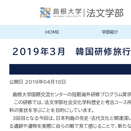
HOME
学部紹介
学部長あいさつ
法文学部の理念・目的
法文学部の沿革
学部案内PDF
2019年3月 韓国研修旅行
公開日 2019年04月18日
島根大学国際交流センターの短期海外研修プログラム奨学
この研修では、法文学部社会文化学科歴史と考古コース所
料の実状を学ぶことを目的にしています。
3
回目となる今回は、日本列島の先史・古代文化と関連深
る遺跡や遺物を実際に自らの眼で見て感じることで、新た