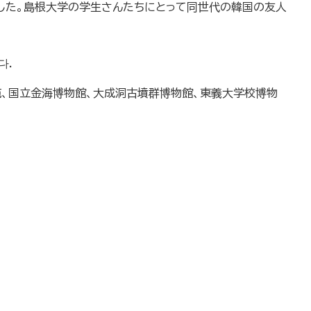
した。島根大学の学生さんたちにとって同世代の韓国の友人
다
.
苑、国立金海博物館、大成洞古墳群博物館、東義大学校博物