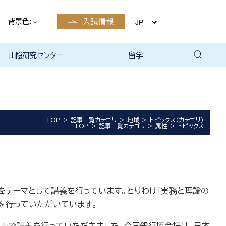
背景色:
入試情報
山陰研究センター
留学
留学について
国際交流・留学 | 琉球大学
TOP
記事一覧カテゴリ
地域
トピックス（カテゴリ）
TOP
記事一覧カテゴリ
属性
トピックス
」をテーマとして講義を行っています。とりわけ「実務と理論の
を行っていただいています。