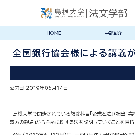
HOME
学部紹介
学部長あいさつ
法文学部の理念・目的
法文学部の沿革
学部案内PDF
全国銀行協会様による講義
公開日 2019年06月14日
島根大学で開講されている教養科目「企業と法」（担当：嘉
双方の観点」から金融に関する法を説明していくことを目指