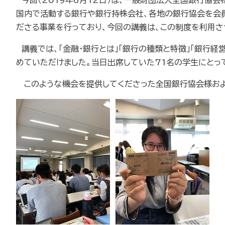
今回（
2019
年
6
月
12
日）は、一般財団法人全国銀行協会
国内で活動する銀行や銀行持株会社、各地の銀行協会を会
ださる事業を行っており、今回の講義は、この制度を利用さ
講義では、「金融・銀行とは」「銀行の種類と特徴」「銀行
めていただけました。当日出席していた
71
名の学生にとっ
このような機会を提供してくださった全国銀行協会様およ