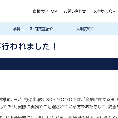
島根大学TOP
お問い合わせ
文字サイズ:
学科・コース・研究室紹介
大学院紹介
法経学科
社会文化学科
言語文化学科
教員一覧
教育・学生生活（本学HPヘ）
就職情報（本学HPへ）
学科の紹介
履修科目一覧
卒業研究・卒業論文
資格・進路
学科の紹介
現代社会コース
歴史と考古コース
履修科目一覧
卒業研究・卒業論文
資格・進路
学科の紹介
日本言語文化研究室
中国言語文化研究室
英米言語文化研究室
ドイツ言語文化研究室
フランス言語文化研究室
哲学・芸術・文化交流研究室
留学について
履修科目一覧
が行われました！
村雄司、日時：毎週水曜
8
：
30
～
10
：
10
）では、「金融に関する法
しており、実際に実務でご活躍されている方をお招きして、講義