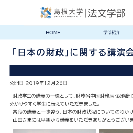
HOME
学部紹介
学部長あいさつ
法文学部の理念・目的
法文学部の沿革
学部案内PDF
「日本の財政」に関する講演
公開日 2019年12月26日
財政学IIの講義の一環として、財務省中国財務局・総務
分かりやすく学生に伝えていただきました。
普段の講義と一味違う、日本の財政状況についてのわかり
山田さまには早朝から講義をいただきありがとうございま