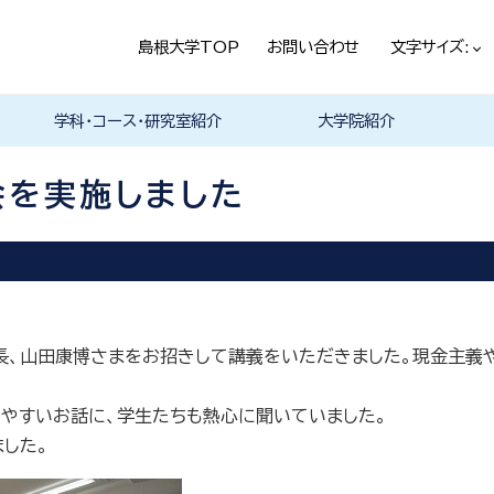
島根大学TOP
お問い合わせ
文字サイズ:
学科・コース・研究室紹介
大学院紹介
法経学科
社会文化学科
言語文化学科
教員一覧
教育・学生生活（本学HPヘ）
就職情報（本学HPへ）
学科の紹介
履修科目一覧
卒業研究・卒業論文
資格・進路
学科の紹介
現代社会コース
歴史と考古コース
履修科目一覧
卒業研究・卒業論文
資格・進路
学科の紹介
日本言語文化研究室
中国言語文化研究室
英米言語文化研究室
ドイツ言語文化研究室
フランス言語文化研究室
哲学・芸術・文化交流研究室
履修科目一覧
会を実施しました
部長、山田康博さまをお招きして講義をいただきました。現金主
やすいお話に、学生たちも熱心に聞いていました。
した。