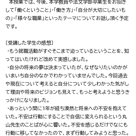
本授業では、今後、本学教員や法文学部卒業生をお招き
して「働くということ」・「働き方」・「自分が大切にしたいも
の」・「様々な職業」といったテーマについてお話し頂く予定
です。
〔受講した学生の感想〕
・もう就職活動がすぐそこまで迫っているということを、知
ってはいたけれど改めて実感しました。
・自分の将来の夢は決まっていたが、なぜなりたいのかが
いまいち自分のなかでわかっていませんでした。今回過去
や現在について考えると自分について少しわかった気がし
て理由や将来のビジョンも見えて、もっと考えようと思うき
っかけになりました。
・あっという間に1年が経ち漠然と将来への不安を抱えて
いた。不安は行動にすることで自信に変えられるという丸
山先生のことばが心に響いた。不安を感じるだけでなにも
行動に移してなかったので、まず行動してみようと思った。