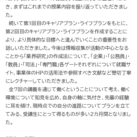
き、まずはこれまでの授業内容を振り返っていただきまし
た。
続いて第1回目のキャリアプラン・ライフプランをもとに、
第2回目のキャリアプラン・ライフプランを作成することに
より、より具体的な目標へと進んでいくことの重要性をお
話しいただきました。今後は情報収集が活動の中心となる
ことから「業界研究」の作成法について、「企業」・「公務員」・
「教員」・「司法」・「専門職」各ゲートそれぞれについて就職サ
イト、事業体のＨＰの活用法や参照すべき文献など懇切丁寧
にレクチャーしていただきました。
全7回の講義を通じて働くということについて考え、働く
環境について知見を広め、自身の軸に気付き、先輩の経験
に耳を傾け、現時点での自分の進路についてプランを立て
てみる、受講生にとって得るものが多い2カ月間となりまし
た。