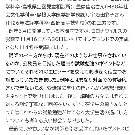
学科卒・島根県出雲児童相談所)、豊島佳治さん(H30年社
会文化学科卒・島根大学医学部学務課）、宇治田彩子さん
(H26年法経学科卒・西部高等技術校）のお三方です。
例年
6
月に開催している本講座ですが、
コロナウイルスの
影響で
11
月16日から30日にかけて
オンデマンドでの実施
となり114名が受講しました。
講師のお三方からは、現在どのようなお仕事をされてい
るのか、公務員を目指した理由や試験勉強のポイントなど
についてそれぞれのエピソードを交えて興味深く役立つお
話をしていただきました。例年とは異なり対面での質疑応
答ができないため、
受講後に学生の皆さんから感想・質問
をネット上で受け付けました。後日、講師の方々にはそれに
対する懇切丁寧なご回答をいただき、在学生の皆さんにと
ってはこれからの試験勉強だけでなく大学生活の過ごし方
についても考える良い機会になりました。
最後に、お忙しいなか講師を引き受けて頂いたゲストスピ