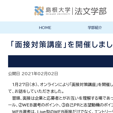
HOME
学部紹介
学部長あいさつ
法文学部の理念・目的
法文学部の沿革
学部案内PDF
「面接対策講座」を開催しま
公開日 2021年02月02日
1月27日（水）、オンラインにより「面接対策講座」を開
て、お話をしていただきました。
冒頭、面接は企業と応募者とがお互いを理解する場であっ
ール、②WEB選考のポイント、③自己PRと志望動機の
WEB選考は、Live型のWEB面接だけでなく、エントリ