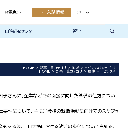
背景色:
入試情報
山陰研究センター
留学
留学について
国際交流・留学 | 琉球大学
HOME
記事一覧カテゴリ
地域
トピックス（カテゴリ）
HOME
記事一覧カテゴリ
属性
トピックス
原沙知子さんに、企業などでの面接に向けた準備の仕方につい
重要性について、主に①今後の就職活動に向けてのスケジュ
企業もある等、コロナ禍における就活の変化についても知るこ