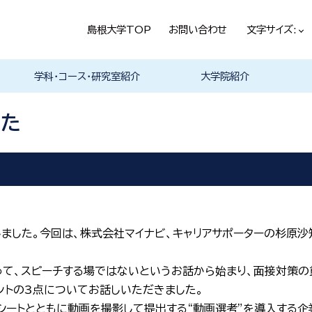
島根大学TOP
お問い合わせ
文字サイズ:
学科・コース・研究室紹介
大学院紹介
法経学科
社会文化学科
言語文化学科
教員一覧
教育・学生生活（本学HPヘ）
就職情報（本学HPへ）
学科の紹介
履修科目一覧
卒業研究・卒業論文
資格・進路
学科の紹介
現代社会コース
歴史と考古コース
履修科目一覧
卒業研究・卒業論文
資格・進路
学科の紹介
日本言語文化研究室
中国言語文化研究室
英米言語文化研究室
ドイツ言語文化研究室
フランス言語文化研究室
哲学・芸術・文化交流研究室
履修科目一覧
した
催しました。今回は、株式会社マイナビ、キャリアサポーターの杉
て、スピーチする場ではないというお話から始まり、面接対策の
ポイントの3点についてお話しいただきました。
ーシートとともに動画を撮影して提出する“動画選考”を導入する