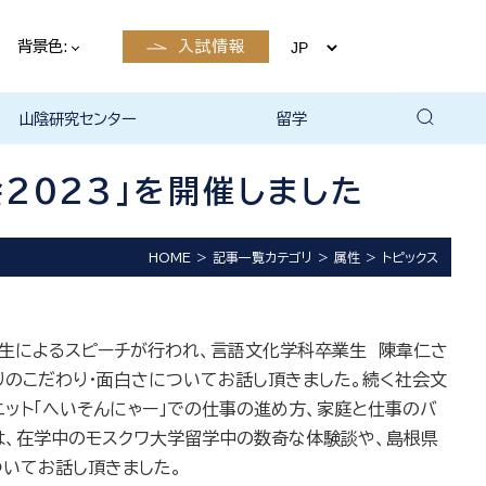
背景色:
入試情報
山陰研究センター
留学
留学について
国際交流・留学 | 琉球大学
2023」を開催しました
HOME
記事一覧カテゴリ
属性
トピックス
卒業生によるスピーチが行われ、言語文化学科卒業生 陳韋仁さ
りのこだわり・面白さについてお話し頂きました。続く社会文
ット「へいそんにゃー」での仕事の進め方、家庭と仕事のバ
は、在学中のモスクワ大学留学中の数奇な体験談や、島根県
いてお話し頂きました。