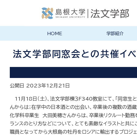
HOME
学部紹介
学部長あいさつ
法文学部の理念・目的
法文学部の沿革
学部案内PDF
法文学部同窓会との共催イベ
公開日 2023年12月21日
11月18日（土）、法文学部棟３F340教室にて、「同窓
んからは；在学中の日本酒との出会い、卒業後の複数の酒蔵
化学科卒業生 大田美穂さんからは、卒業後リクルート勤務
ランスのとり方などについて、とても素敵なイラストと共に
職員となってから大根島の牡丹をロシアに輸出するプロジェ