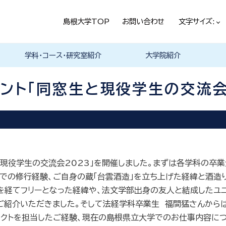
島根大学TOP
お問い合わせ
文字サイズ:
学科・コース・研究室紹介
大学院紹介
法経学科
社会文化学科
言語文化学科
教員一覧
教育・学生生活（本学HPヘ）
就職情報（本学HPへ）
学科の紹介
履修科目一覧
卒業研究・卒業論文
資格・進路
学科の紹介
現代社会コース
歴史と考古コース
履修科目一覧
卒業研究・卒業論文
資格・進路
学科の紹介
日本言語文化研究室
中国言語文化研究室
英米言語文化研究室
ドイツ言語文化研究室
フランス言語文化研究室
哲学・芸術・文化交流研究室
履修科目一覧
ント「同窓生と現役学生の交流会
生と現役学生の交流会2023」を開催しました。まずは各学科の
での修行経験、ご自身の蔵「台雲酒造」を立ち上げた経緯と酒造
を経てフリーとなった経緯や、法文学部出身の友人と結成したユニ
ご紹介いただきました。そして法経学科卒業生 福間猛さんから
クトを担当したご経験、現在の島根県立大学でのお仕事内容につ