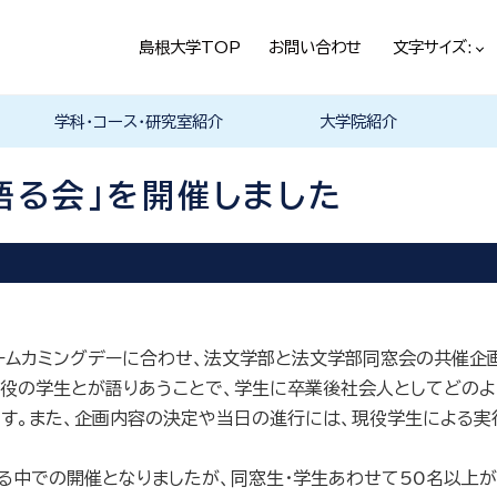
島根大学TOP
お問い合わせ
文字サイズ:
学科・コース・研究室紹介
大学院紹介
法経学科
社会文化学科
言語文化学科
教員一覧
教育・学生生活（本学HPヘ）
就職情報（本学HPへ）
学科の紹介
履修科目一覧
卒業研究・卒業論文
資格・進路
学科の紹介
現代社会コース
歴史と考古コース
履修科目一覧
卒業研究・卒業論文
資格・進路
学科の紹介
日本言語文化研究室
中国言語文化研究室
英米言語文化研究室
ドイツ言語文化研究室
フランス言語文化研究室
哲学・芸術・文化交流研究室
留学について
履修科目一覧
語る会」を開催しました
ームカミングデーに合わせ、法文学部と法文学部同窓会の共催企画
役の学生とが語りあうことで、学生に卒業後社会人としてどのよ
す。また、企画内容の決定や当日の進行には、現役学生による実
る中での開催となりましたが、同窓生・学生あわせて
50
名以上が