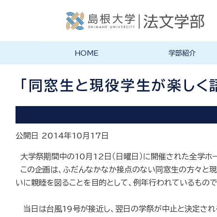
HOME
学部紹介
学部長あいさつ
法文学部の理念・目的
法文学部の沿革
学部案内PDF
「同窓生と現役学生が楽しく
公開日 2014年10月17日
大学祭期間中の
10
月
12
日（日曜日）に開催された全学ホ
この企画は、ふだんなかなか接点のない同窓生の方々と現
いに親睦を図ることを目的として、例年行われているもので
当日は台風
19
号が接近し、翌日の学祭が中止と決定され