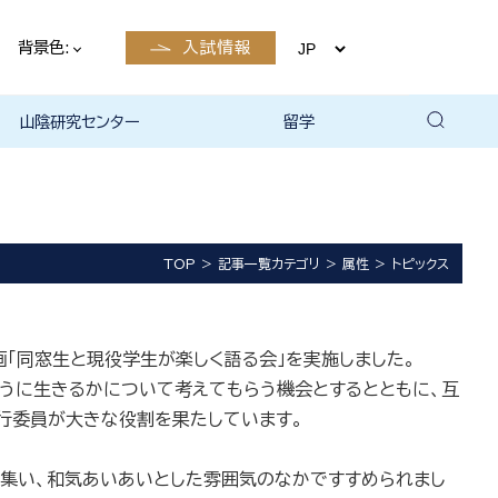
背景色:
入試情報
山陰研究センター
留学
留学について
国際交流・留学 | 琉球大学
TOP
記事一覧カテゴリ
属性
トピックス
「同窓生と現役学生が楽しく語る会」を実施しました。
うに生きるかについて考えてもらう機会とするとともに、互
行委員が大きな役割を果たしています。
集い、和気あいあいとした雰囲気のなかですすめられまし