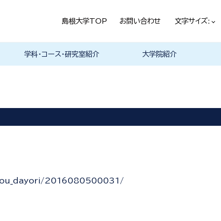
島根大学TOP
お問い合わせ
文字サイズ:
学科・コース・研究室紹介
大学院紹介
法経学科
社会文化学科
言語文化学科
教員一覧
教育・学生生活（本学HPヘ）
就職情報（本学HPへ）
学科の紹介
履修科目一覧
卒業研究・卒業論文
資格・進路
学科の紹介
現代社会コース
歴史と考古コース
履修科目一覧
卒業研究・卒業論文
資格・進路
学科の紹介
日本言語文化研究室
中国言語文化研究室
英米言語文化研究室
ドイツ言語文化研究室
フランス言語文化研究室
哲学・芸術・文化交流研究室
留学について
履修科目一覧
you_dayori/2016080500031/