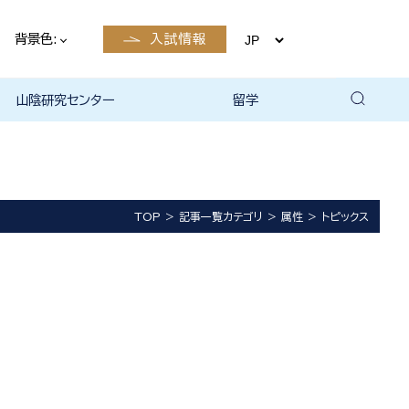
背景色:
入試情報
山陰研究センター
留学
留学について
国際交流・留学 | 琉球大学
TOP
記事一覧カテゴリ
属性
トピックス