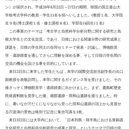
ン）が採択され、平成
28
年
8
月
22
日～
27
日の期間、韓国の国立釜山大
学校考古学科の教員・学生
11
名を招へいしました。
(
教授１名、大学院
生９名
(
博士課程１名・修士課程８名
)
、学部生
(4
回生
)
１名
)
この事業のテーマは「考古学と自然科学分析分野に関する研究と島
根大学生との文化交流」であり、日韓における関連分野の研究成果と
課題を、日韓の学生同士の合同セミナーで発表・討論し、博物館見
学・遺跡踏査を通してさらに理解を深める事、そして日韓の学生間の
交流の機会を設ける事を目的にしています。
来日
2
日目に来学した学生たちは，本学の国際交流担当副学長の出口
顕教授を表敬訪問し，本学に関するガイダンス等を受けました。その
後さっそく博物館見学・遺跡踏査に出かけました。まず、
鹿島町歴史
民俗資料館を見学した後、堀部遺跡・田和山遺跡を巡りました。
特
に、暑いなか汗だくになりながら登った田和山遺跡の頂上から見渡せ
る宍道湖の景色は格別で記念に集合写真を
1
枚。
来日
3
日目には大学内において、「日本列島・韓半島における青銅器
文化研究と自然科学分析研究の成果と現況」というテーマで日韓の学