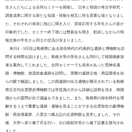
生さんたちによる合同セミナーを開催し、日本と韓国の考古学研究・
調査成果に関する新たな知識・情報を相互に得る貴重な場となりまし
た。それぞれの発表に熱心に聞き入り、質疑応答する学生さんの姿が
印象的でした。セミナー終了後には懇親会を開き、歓談しながらの情
報交換や学生さん同士の交流が深まりました。
来日
4
・
5
日目は
島根県にある弥生時代の代表的な遺跡と博物館を訪
問する時間を設けました。島根大学の学生さんも同行して韓国側参加
者を案内してくれました。
合同セミナーでも発表があった
荒神谷遺
跡・博物館、加茂岩倉遺跡を訪問し、実際の遺跡立地・周辺環境を自
らの眼で確認しました。この両遺跡の出土遺物が展示されている島根
県立古代出雲歴史博物館では学芸員の方から詳細な説明を頂き、韓国
側からの質問が出て議論もできました。また、島根県の弥生時代を理
解するうえで重要な遺跡・遺物を見ることができる出雲弥生の森博物
館・西谷墳墓群、八雲立つ風土記の丘資料館も見学しました。その
後、大学へ戻り修了式を行い、
出口顕副学長から
修了証書を授与され
ました。