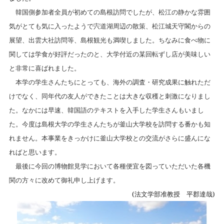
韓国側参加者全員が初めての島根訪問でしたが、松江の静かな雰囲
気がとても気に入ったようで宍道湖周辺の散策、松江城天守閣からの
展望、出雲大社訪問等、島根観光も満喫しました。ちなみに食べ物に
関しては学食が好評だったのと、大学付近の某回転ずし店が美味しい
と非常に喜ばれました。
本学の学生さんたちにとっても、海外の調査・研究成果に触れただ
けでなく、同年代の友人ができたことは大きな収穫と刺激になりまし
た。なかには早速、韓国語のテキストを入手した学生さんもいまし
た。今度は島根大学の学生さんたちが釜山大学校を訪問する番かも知
れません。本事業をきっかけに釜山大学校との交流がさらに盛んにな
ればと思います。
最後に今回の博物館見学において各種便宜を図っていただいた各機
関の方々に改めて御礼申し上げます。
(
法文学部准教授 平郡達哉)