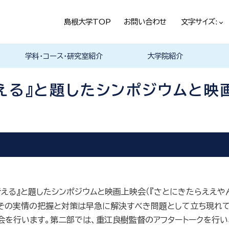
島根大学TOP
お問い合わせ
文字サイズ:
学科・コース・研究室紹介
大学院紹介
法経学科
社会文化学科
言語文化学科
教員一覧
教育・学生生活（本学HPヘ）
就職情報（本学HPへ）
学科の紹介
履修科目一覧
卒業研究・卒業論文
資格・進路
学科の紹介
現代社会コース
歴史と考古コース
履修科目一覧
卒業研究・卒業論文
資格・進路
学科の紹介
日本言語文化研究室
中国言語文化研究室
英米言語文化研究室
ドイツ言語文化研究室
フランス言語文化研究室
哲学・芸術・文化交流研究室
留学について
履修科目一覧
える』と題したシンポジウムと映
える』と題したシンポジウムと映画上映会（『さとにきたらええや
その実情の把握と対策は早急に解決すべき問題として立ち現れてい
映会を行います。第二部では、重江良樹監督のアフタートークを行