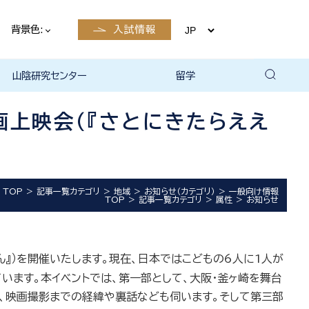
背景色:
入試情報
山陰研究センター
留学
留学について
国際交流・留学 | 琉球大学
画上映会（『さとにきたらええ
TOP
記事一覧カテゴリ
地域
お知らせ（カテゴリ）
一般向け情報
TOP
記事一覧カテゴリ
属性
お知らせ
ん』）を開催いたします。現在、日本ではこどもの
6
人に
1
人が
ます。本イベントでは、第一部として、大阪・釜ヶ崎を舞台
い、映画撮影までの経緯や裏話なども伺います。そして第三部