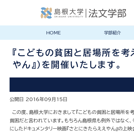
HOME
学部紹介
学部長あいさつ
法文学部の理念・目的
法文学部の沿革
学部案内PDF
『こどもの貧困と居場所を考
やん』）を開催いたします。
公開日 2016年09月15日
この度、島根大学におきまして『こどもの貧困と居場所を考
貧困だと言われています。もちろん島根県も例外ではなく、
にしたドキュメンタリー映画『さとにきたらええやん』の上