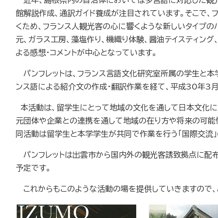
近年、島根県内の自治体においては多言語に対応した観光
館解説作成、通訳ガイド養成が注目されています。そこで、
くため、フランス人観光客の心に響くような新しいタイプの
元、ガラス工房、藻塩作り、機織り体験、醤油テイスティン
よる感想・コメントが中心となっています。
パンフレットは、フランス言語文化研究室所属の学生と本
ンス語による紹介文の作成・翻訳作業を経て、平成
30
年
3
本活動は、留学生にとって地域の文化を通して日本文化に
元団体や企業との連携を通して地域の在り方や将来の可能性
同活動は留学生と本学学生が共同で作業を行う「国際交流」
パンフレットは出雲市から国内外の観光客誘致拠点に配布
予定です。
これからもこのような活動の場を提供していきますので、