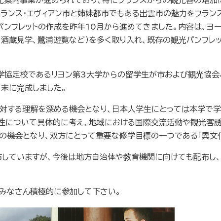
案内事業が進められており、特にフランスからの観光客の増加に
フランス・エヴィアン市と姉妹都市でもある出雲市の魅力をフラン
パンフレットの作成を昨年
10
月から進めてきました。内容は、ヨー
グ、酒蔵見学、鷺浦遊覧など）を多く取り入れ、既存の観光パンフ
学協定校であるリヨン第
3
大学からの留学生が市および観光協会
月末に完成しました。
対する理解を深める機会となり、日本人学生にとっては本学で学
について具体的に考え、地域における国際交流活動や観光客誘致
の機会となり、双方にとって重要な修学目標の一つである「異文
していますが、今後は地方自治体や教育機関に向けても配布し、
みなさん積極的に参加して下さい。