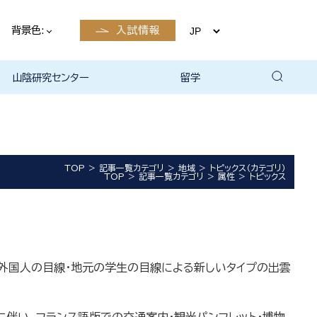
背景色:
入試情報
山陰研究センター
留学
留学について
国際交流・留学 | 琉球大学
TOP
記事一覧カテゴリ
地域
トピックス（カテゴリ）
TOP
記事一覧カテゴリ
属性
トピックス
外国人の目線・地元の学生の目線による新しいタイプの出雲