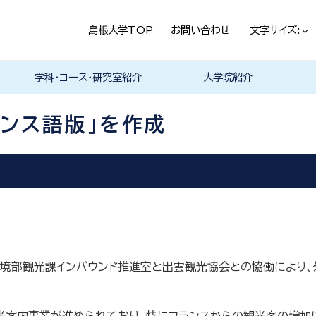
島根大学TOP
お問い合わせ
文字サイズ:
学科・コース・研究室紹介
大学院紹介
法経学科
社会文化学科
言語文化学科
教員一覧
教育・学生生活（本学HPヘ）
就職情報（本学HPへ）
学科の紹介
履修科目一覧
卒業研究・卒業論文
資格・進路
学科の紹介
現代社会コース
歴史と考古コース
履修科目一覧
卒業研究・卒業論文
資格・進路
学科の紹介
日本言語文化研究室
中国言語文化研究室
英米言語文化研究室
ドイツ言語文化研究室
フランス言語文化研究室
哲学・芸術・文化交流研究室
留学について
履修科目一覧
ランス語版」を作成
境部観光課インバウンド推進室と出雲観光協会との協働により、