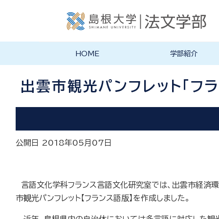
HOME
学部紹介
学部長あいさつ
法文学部の理念・目的
法文学部の沿革
学部案内PDF
出雲市観光パンフレット「フ
公開日 2018年05月07日
言語文化学科フランス言語文化研究室では、出雲市経済環
市観光パンフレット【フランス語版】を作成しました。