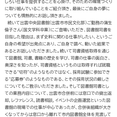
しろい仕事を提供することを心掛け、そのための環境づくり
に取り組んでいることをご紹介頂き、最後にご自身の夢に
ついても情熱的にお話し頂きました。
続いて出雲中央図書館（出雲市市民文化部）ご勤務の蒲生
倫子さん（国文学科卒業）にご登場いただき、図書館司書を
目指した理由は、まず史料に関わる仕事がしたい、というご
自身の希望が出発点にあり、ご自身で調べ、動いた結果で
あるとお話しいただきました。続いて司書資格取得を通じ
て図書館，司書，書籍の歴史を学び、司書の仕事の面白さ、
奥深さを知ったが、司書資格というものは取得すれば就職
できる“切符”のようなものではなく、採用試験に参加でき
る“応募券”のようなものである、とその採用状況の厳しさ
についてもご教示いただきました。そして図書館司書とし
ての業務内容について、出雲市合併前には窓口での貸出返
却，レファレンス，読書相談，イベントの企画運営といった図
書館の現場での仕事が中心であったが、合併後組織が大き
くなってからは窓口から離れて市内図書館全体を見渡して