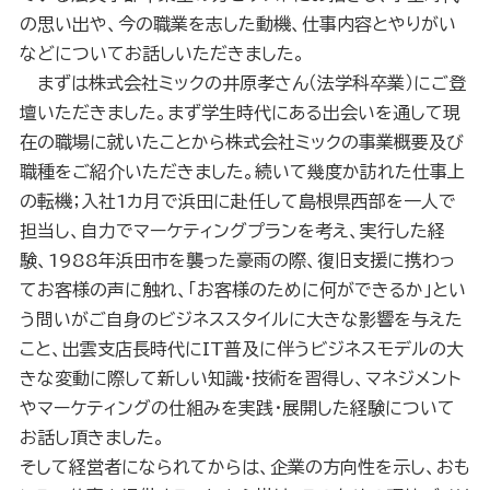
の思い出や、今の職業を志した動機、仕事内容とやりがい
などについてお話しいただきました。
まずは株式会社ミックの井原孝さん（法学科卒業）にご登
壇いただきました。まず学生時代にある出会いを通して現
在の職場に就いたことから株式会社ミックの事業概要及び
職種をご紹介いただきました。続いて幾度か訪れた仕事上
の転機；入社
1
カ月で浜田に赴任して島根県西部を一人で
担当し、自力でマーケティングプランを考え、実行した経
験、
1988
年浜田市を襲った豪雨の際、復旧支援に携わっ
てお客様の声に触れ、「お客様のために何ができるか」とい
う問いがご自身のビジネススタイルに大きな影響を与えた
こと、出雲支店長時代に
IT
普及に伴うビジネスモデルの大
きな変動に際して新しい知識・技術を習得し、マネジメント
やマーケティングの仕組みを実践・展開した経験について
お話し頂きました。
そして経営者になられてからは、企業の方向性を示し、おも