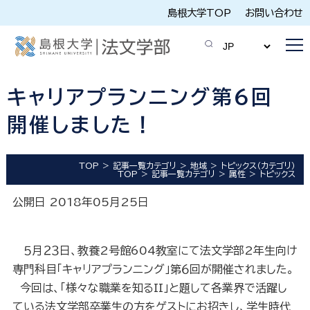
島根大学TOP
お問い合わせ
キャリアプランニング第６回
開催しました！
TOP
記事一覧カテゴリ
地域
トピックス（カテゴリ）
TOP
記事一覧カテゴリ
属性
トピックス
公開日 2018年05月25日
５月２３日、教養
2
号館
604
教室にて法文学部
2
年生向け
専門科目「キャリアプランニング」第６回が開催されました。
今回は、「様々な職業を知るII」と題して各業界で活躍し
ている法文学部卒業生の方をゲストにお招きし、学生時代