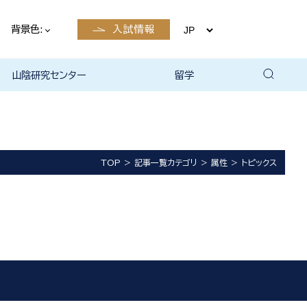
背景色:
入試情報
山陰研究センター
留学
留学について
国際交流・留学 | 琉球大学
TOP
記事一覧カテゴリ
属性
トピックス