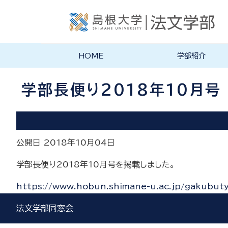
HOME
学部紹介
学部長あいさつ
法文学部の理念・目的
法文学部の沿革
学部案内PDF
学部長便り2018年10月号
公開日 2018年10月04日
学部長便り2018年10月号を掲載しました。
https://www.hobun.shimane-u.ac.jp/gakubu
法文学部同窓会