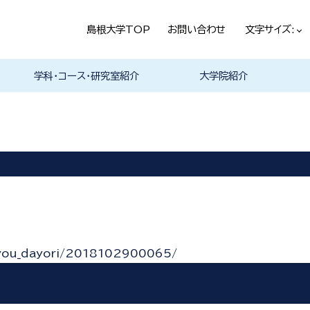
島根大学TOP
お問い合わせ
文字サイズ:
学科・コース・研究室紹介
大学院紹介
法経学科
社会文化学科
言語文化学科
教員一覧
教育・学生生活（本学HPヘ）
就職情報（本学HPへ）
学科の紹介
履修科目一覧
卒業研究・卒業論文
資格・進路
学科の紹介
現代社会コース
歴史と考古コース
履修科目一覧
卒業研究・卒業論文
資格・進路
学科の紹介
日本言語文化研究室
中国言語文化研究室
英米言語文化研究室
ドイツ言語文化研究室
フランス言語文化研究室
哲学・芸術・文化交流研究室
留学について
履修科目一覧
tyou_dayori/2018102900065/