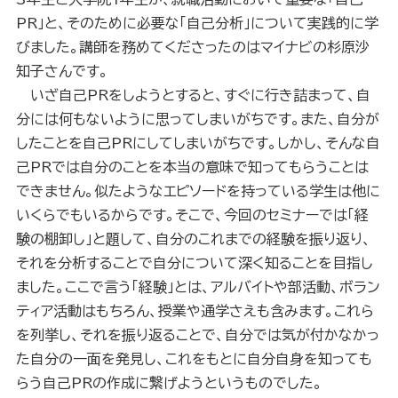
PR
」と、そのために必要な「自己分析」について実践的に学
びました。講師を務めてくださったのはマイナビの杉原沙
知子さんです。
いざ自己
PR
をしようとすると、すぐに行き詰まって、自
分には何もないように思ってしまいがちです。また、自分が
したことを自己
PR
にしてしまいがちです。しかし、そんな自
己
PR
では自分のことを本当の意味で知ってもらうことは
できません。似たようなエピソードを持っている学生は他に
いくらでもいるからです。そこで、今回のセミナーでは「経
験の棚卸し」と題して、自分のこれまでの経験を振り返り、
それを分析することで自分について深く知ることを目指し
ました。ここで言う「経験」とは、アルバイトや部活動、ボラン
ティア活動はもちろん、授業や通学さえも含みます。これら
を列挙し、それを振り返ることで、自分では気が付かなかっ
た自分の一面を発見し、これをもとに自分自身を知っても
らう自己
PR
の作成に繋げようというものでした。