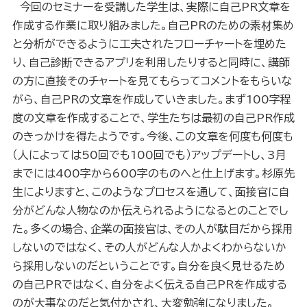
今回のセミナーを受講した学生は、実際に自己
PR
文章を
作成する作業に取り組みました。自己
PR
のための素材集め
と分析ができるように工夫されたフローチャートを埋めた
り、自己診断できるアプリを利用したりすると同時に、講師
の方に直接そのチャートを見てもらってコメントをもらいな
がら、自己
PR
の文章を作成していきました。まず
100
字程
度の文章を作成することで、学生たちは最初の自己
PR
作成
のきっかけを得たようです。今後、この文章を何度も何度も
（人によっては
50
回でも
100
回でも）アップデートし、
3
月
までには
400
字から
600
字のものへと仕上げます。杉原先
生によりますと、このようなプロセスを通して、面接官に自
分がどんな人物なのか伝えられるようになるとのことでし
た。多くの場合、企業の面接官は、その人が駄目だから採用
しないのではなく、その人がどんな人かよくわからないか
ら採用しないのだということです。自分を良く見せるため
の自己
PR
ではなく、自分をよく伝える自己
PR
を作成する
のが大事なのだと気付かされ、大変勉強になりました。