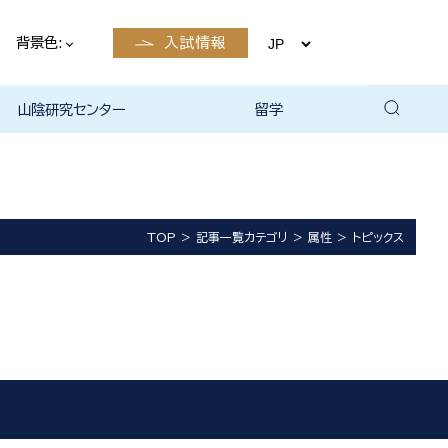
背景色:
入試情報
山陰研究センター
留学
留学について
国際交流・留学 | 琉球大学
TOP
記事一覧カテゴリ
属性
トピックス