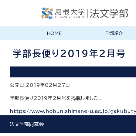
HOME
学部紹介
学部長あいさつ
法文学部の理念・目的
法文学部の沿革
学部案内PDF
学部長便り2019年2月号
公開日 2019年02月27日
学部長便り2019年2月号を掲載しました。
https://www.hobun.shimane-u.ac.jp/gakubu
法文学部同窓会