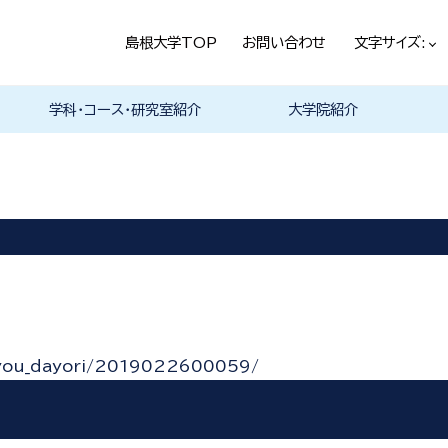
島根大学TOP
お問い合わせ
文字サイズ:
学科・コース・研究室紹介
大学院紹介
法経学科
社会文化学科
言語文化学科
教員一覧
教育・学生生活（本学HPヘ）
就職情報（本学HPへ）
学科の紹介
履修科目一覧
卒業研究・卒業論文
資格・進路
学科の紹介
現代社会コース
歴史と考古コース
履修科目一覧
卒業研究・卒業論文
資格・進路
学科の紹介
日本言語文化研究室
中国言語文化研究室
英米言語文化研究室
ドイツ言語文化研究室
フランス言語文化研究室
哲学・芸術・文化交流研究室
留学について
履修科目一覧
tyou_dayori/2019022600059/