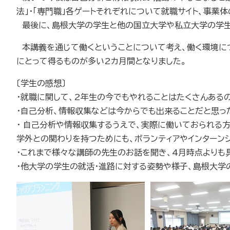
法」・「専門職」各ゲートそれぞれについて就職サイト、事業
最後に、島根大学の学生と他の国立大学や私立大学の学生
本講義を通じて働くということについて考え、働く環境に
にとって得るものが多い
2
カ月間となりました。
〔学生の感想〕
・就職に関して、
2
年生の今でもやれることはたくさんあるの
・自己分析、情報収集などは今からでも出来ることだと思っ
・ 自己分析や情報収集するうえで、実際に働いておられる
学外との関わりを持つためにも、ボランティアやインターン
・これまで様々な講師の先生のお話を聞き、
4
月時点よりも
・他大学の学生の就活・進路に対する姿勢や様子、島根大学