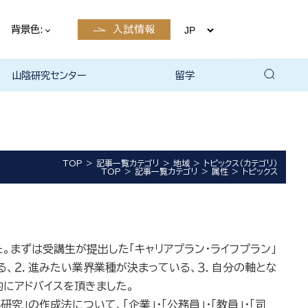
背景色:
入試情報
山陰研究センター
留学
留学について
国際交流・留学 | 琉球大学
TOP
記事一覧カテゴリ
地域
トピックス（カテゴリ）
TOP
記事一覧カテゴリ
属性
トピックス
まずは受講生が提出した「キャリアプラン・ライフプラン」
る、２．進みたい業界業種が決まっている、３．自分の軸とな
にアドバイスを頂きました。
の作成法について、「企業」・「公務員」・「教員」・「司