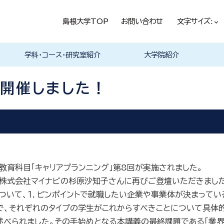
島根大学TOP
お問い合わせ
文字サイズ:
学科・コース・研究室紹介
大学院紹介
法経学科
社会文化学科
言語文化学科
教員一覧
教育・学生生活（本学HPヘ）
就職情報（本学HPへ）
学科の紹介
履修科目一覧
卒業研究・卒業論文
資格・進路
学科の紹介
現代社会コース
歴史と考古コース
履修科目一覧
卒業研究・卒業論文
資格・進路
学科の紹介
日本言語文化研究室
中国言語文化研究室
英米言語文化研究室
ドイツ言語文化研究室
フランス言語文化研究室
哲学・芸術・文化交流研究室
留学について
履修科目一覧
 開催しました！
教育科目「キャリアプランニング」第
8
回が実施されました。
式会社マイナビの杉原沙知子さんに再びご登壇いただきました。
ついて、１．ピンポイントで就職したい企業や事業体が決まってい
で、それぞれのタイプの学生がこれからすべきことについて具体的
れました。その手始めとなる本講義の最終課題である「業界研究」