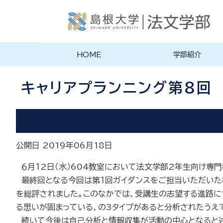
HOME
学部紹介
学部長あいさつ
法文学部の理念・目的
法文学部の沿革
学部案内PDF
キャリアプランニング第８回
公開日 2019年06月18日
６月１
2
日（水）
604
教室において法文学部
2
年生向け専門
最終回となる今回は第１回ガイダンスをご担当いただいた株
を総評されました。このなかでは、受講生の志望する進路に
る思いが固まっている、の
3
タイプがあると分析されたうえ
続いて今後は自己分析と情報収集が活動の中心となると述べら