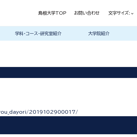
島根大学TOP
お問い合わせ
文字サイズ:
学科・コース・研究室紹介
大学院紹介
法経学科
社会文化学科
言語文化学科
教員一覧
教育・学生生活（本学HPヘ）
就職情報（本学HPへ）
学科の紹介
履修科目一覧
卒業研究・卒業論文
資格・進路
学科の紹介
現代社会コース
歴史と考古コース
履修科目一覧
卒業研究・卒業論文
資格・進路
学科の紹介
日本言語文化研究室
中国言語文化研究室
英米言語文化研究室
ドイツ言語文化研究室
フランス言語文化研究室
哲学・芸術・文化交流研究室
留学について
履修科目一覧
tyou_dayori/2019102900017/