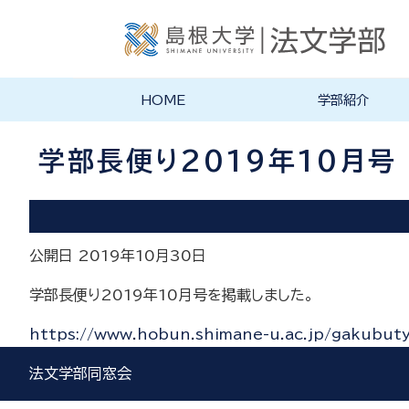
HOME
学部紹介
学部長あいさつ
法文学部の理念・目的
法文学部の沿革
学部案内PDF
学部長便り2019年10月号
公開日 2019年10月30日
学部長便り2019年10月号を掲載しました。
https://www.hobun.shimane-u.ac.jp/gakubu
法文学部同窓会