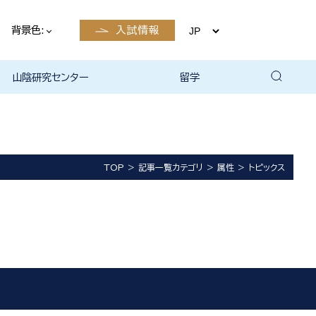
背景色:
入試情報
山陰研究センター
留学
留学について
国際交流・留学 | 琉球大学
TOP
記事一覧カテゴリ
属性
トピックス