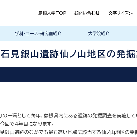
島根大学TOP
お問い合わせ
文字サイズ:
学科・コース・研究室紹介
大学院紹介
法経学科
社会文化学科
言語文化学科
教員一覧
教育・学生生活（本学HPヘ）
就職情報（本学HPへ）
学科の紹介
履修科目一覧
卒業研究・卒業論文
資格・進路
学科の紹介
現代社会コース
歴史と考古コース
履修科目一覧
卒業研究・卒業論文
資格・進路
学科の紹介
日本言語文化研究室
中国言語文化研究室
英米言語文化研究室
ドイツ言語文化研究室
フランス言語文化研究室
哲学・芸術・文化交流研究室
留学について
履修科目一覧
て石見銀山遺跡仙ノ山地区の発掘
I』の一環として毎年、島根県内にある遺跡の発掘調査を実施して
、今回で
4
年目になります。
石見銀山遺跡のなかでも最も高い地点に該当する仙ノ山地区の発