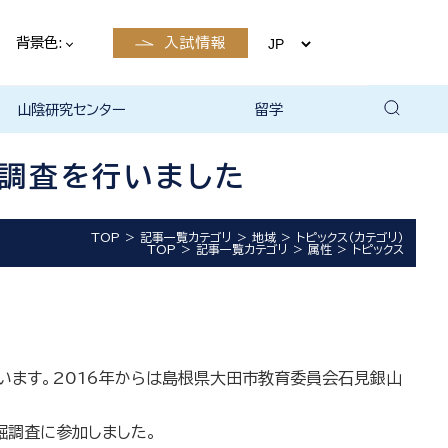
背景色:
入試情報
山陰研究センター
留学
留学について
国際交流・留学 | 琉球大学
調査を行いました
TOP
記事一覧カテゴリ
地域
トピックス（カテゴリ）
TOP
記事一覧カテゴリ
属性
トピックス
います。
2016
年からは島根県大田市教育委員会石見銀山
掘調査に参加しました。