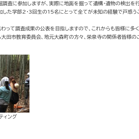
調査に参加しますが、実際に地面を掘って遺構・遺物の検出を行
加した学部
2
・
3
回生の
15
名にとって全てが未知の経験で戸惑う
わって調査成果の公表を目指しますので、これからも皆様に多く
大田市教育委員会、地元大森町の方々、栄泉寺の関係者皆様の
ティング