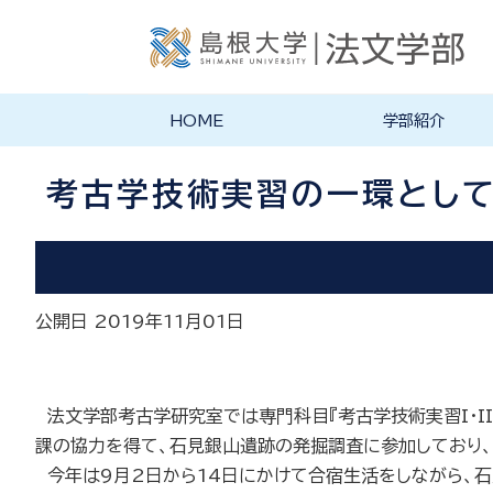
HOME
学部紹介
学部長あいさつ
法文学部の理念・目的
法文学部の沿革
学部案内PDF
考古学技術実習の一環とし
公開日 2019年11月01日
法文学部考古学研究室では専門科目『考古学技術実習I・I
課の協力を得て、石見銀山遺跡の発掘調査に参加しており
今年は
9
月
2
日から
14
日にかけて合宿生活をしながら、