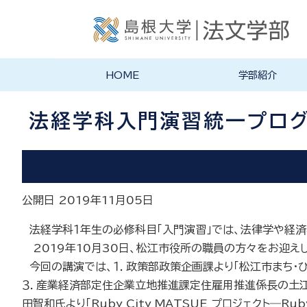
HOME
学部紹介
学部長あいさつ
法文学部の理念・目的
法文学部の沿革
学部案内PDF
法経学科入門演習統一プログ
公開日 2019年11月05日
法経学科１年生の必修科目「入門演習」では、法律学や経
2019
年
10
月
30
日、松江市役所の職員の方々をお迎えし
今回の講演では、１．政策部政策企画課より「松江市まち・
３．産業経済部定住企業立地推進課定住雇用推進係長の土江
田智和氏より「
Ruby City MATSUE
プロジェクト―
Rub