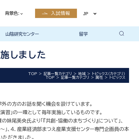
背景色:
入試情報
山陰研究センター
留学
留学について
国際交流・留学 | 琉球大学
施しました
TOP
記事一覧カテゴリ
地域
トピックス（カテゴリ）
TOP
記事一覧カテゴリ
属性
トピックス
学外の方のお話を聞く機会を設けています。
門演習」の一環として毎年実施しているものです。
課の妹尾美央氏より「『共創・協働のまちづくり』について」、
～」、４．産業経済部まつえ産業支援センター専門企画員の本
いただきました。