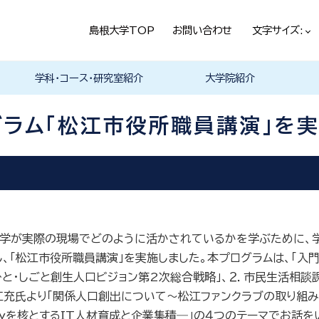
島根大学TOP
お問い合わせ
文字サイズ:
学科・コース・研究室紹介
大学院紹介
法経学科
社会文化学科
言語文化学科
教員一覧
教育・学生生活（本学HPヘ）
就職情報（本学HPへ）
学科の紹介
履修科目一覧
卒業研究・卒業論文
資格・進路
学科の紹介
現代社会コース
歴史と考古コース
履修科目一覧
卒業研究・卒業論文
資格・進路
学科の紹介
日本言語文化研究室
中国言語文化研究室
英米言語文化研究室
ドイツ言語文化研究室
フランス言語文化研究室
哲学・芸術・文化交流研究室
留学について
履修科目一覧
ラム「松江市役所職員講演」を実
済学が実際の現場でどのように活かされているかを学ぶために、
、「松江市役所職員講演」を実施しました。本プログラムは、「入
ひと・しごと創生人口ビジョン第
2
次総合戦略」、２．市民生活相談
充氏より「関係人口創出について～松江ファンクラブの取り組み
y
を核とする
IT
人材育成と企業集積―」の４つのテーマでお話を