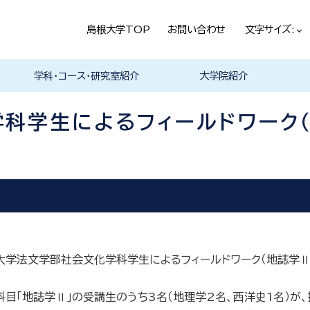
島根大学TOP
お問い合わせ
文字サイズ:
学科・コース・研究室紹介
大学院紹介
法経学科
社会文化学科
言語文化学科
教員一覧
教育・学生生活（本学HPヘ）
就職情報（本学HPへ）
学科の紹介
履修科目一覧
卒業研究・卒業論文
資格・進路
学科の紹介
現代社会コース
歴史と考古コース
履修科目一覧
卒業研究・卒業論文
資格・進路
学科の紹介
日本言語文化研究室
中国言語文化研究室
英米言語文化研究室
ドイツ言語文化研究室
フランス言語文化研究室
哲学・芸術・文化交流研究室
履修科目一覧
科学生によるフィールドワーク
根大学法文学部社会文化学科学生によるフィールドワーク（地誌学
目「地誌学Ⅱ」の受講生のうち3名（地理学2名、西洋史1名）が