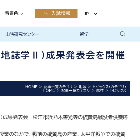
背景色:
入試情報
山陰研究センター
留学
留学について
国際交流・留学 | 琉球大学
（地誌学Ⅱ）成果発表会を開催
HOME
記事一覧カテゴリ
地域
トピックス（カテゴリ）
HOME
記事一覧カテゴリ
属性
トピックス
Ⅱ）成果発表会－松江市浜乃木善光寺の硫黄島戦没者供養塔
、授業のなかで、戦前の硫黄島の産業、太平洋戦争での硫黄