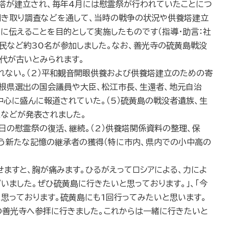
塔が建立され、毎年4月には慰霊祭が行われていたことにつ
聞き取り調査などを通して、当時の戦争の状況や供養塔建立
に伝えることを目的として実施したものです（指導・助言：社
市民など約30名が参加しました。なお、善光寺の硫黄島戦没
代が古いとみられます。
れない。（2）平和観音開眼供養および供養塔建立のための寄
島根県選出の国会議員や大臣、松江市長、生還者、地元自治
中心に盛んに報道されていた。（5）硫黄島の戦没者遺族、生
などが発表されました。
日の慰霊祭の復活、継続。（2）供養塔関係資料の整理、保
に伴う新たな記憶の継承者の獲得（特に市内、県内での小中高の
ますと、胸が痛みます。ひるがえってロシアによる、力によ
いました。ぜひ硫黄島に行きたいと思っております。」、「今
思っております。硫黄島にも1回行ってみたいと思います。
の善光寺へ参拝に行きました。これからは一緒に行きたいと