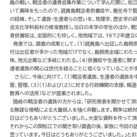
島の戦い、戦没者の遺骨収集作業について学んだ際に、松
いて興味をもったので、硫黄島戦没者供養塔や、善光寺で
の経緯、そして遺族・生還者らの思いを、地理学、歴史学の
会文化学科舩杉力修准教授）。当日の本学の学生のほか、戦
者供養塔は、全国的にも珍しく、他地域では、1972年建
発表では、調査の成果として、（1）硫黄島へ出征した島根
付は出征者が多かった地域だけでなく、島根県全域にわたっ
体、地元企業など多岐にわたる。（4）供養塔や生還者に関
還者遺族の関心は世代を経るごとに低くなっていることが
さらに、今後に向けて、（1）戦没者遺族、生還者の遺族を
管、管理、（3）（1）および（2）に対する行政機関の支援
教育への活用）などが提案されました。
隠岐の戦没者の遺族の方からは、「研究発表を聞かせて頂き
る無謀な侵略による大量殺人を強く非難します。戦争は絶対
日はどうもありがとうございました。大変な資料を作って頂
それからこの間松江での聞き取り調査の後、家族に今回の話
思っています。今日はどうもありがとうございました。」とお