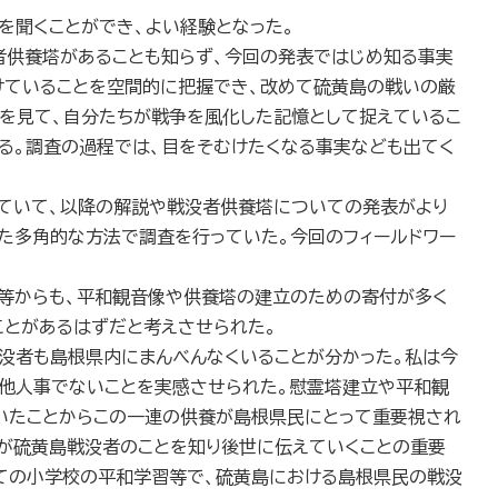
を聞くことができ、よい経験となった。
者供養塔があることも知らず、今回の発表ではじめ知る事実
けていることを空間的に把握でき、改めて硫黄島の戦いの厳
を見て、自分たちが戦争を風化した記憶として捉えているこ
る。調査の過程では、目をそむけたくなる事実なども出てく
れていて、以降の解説や戦没者供養塔についての発表がより
た多角的な方法で調査を行っていた。今回のフィールドワー
人等からも、平和観音像や供養塔の建立のための寄付が多く
ことがあるはずだと考えさせられた。
没者も島根県内にまんべんなくいることが分かった。私は今
て他人事でないことを実感させられた。慰霊塔建立や平和観
いたことからこの一連の供養が島根県民にとって重要視され
が硫黄島戦没者のことを知り後世に伝えていくことの重要
ての小学校の平和学習等で、硫黄島における島根県民の戦没