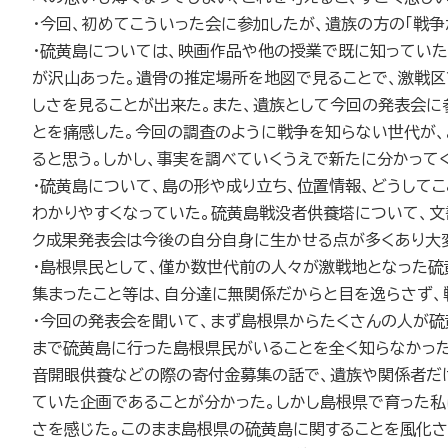
・今回、初めてこういった会に参加したが、遺族の方の「戦
・硫黄島については、映画作品や他の授業で既に知っていた
が沢山あった。遺骨の推定場所を地図で見ることで、激戦
しさを見ることが出来た。また、遺族として今回の発表会
とを痛感した。今回の調査のように戦争を知らない世代が、
ると思う。しかし、事実を調べていくうえで新たに分かって
・硫黄島について、島の形や成り立ち、位置情報、どうして
わかりやすくなっていた。硫黄島戦没者供養塔について、文
ク成果発表会は今後の自分自身に生かせる点が多くあり大
・島根県民として、僅か数世代前の人々が激戦地となった
集まったこと等は、自分達に無関係だからと目を逸らさず
・今回の発表会を聞いて、まず島根県からたくさんの人が硫
まで硫黄島に行った島根県民がいることを全く知らなかった
音開眼供養などの際の寄付金募集の話で、遺族や関係者だ
ていた企画であることが分かった。しかし島根県で育った
さを感じた。このまま島根県の硫黄島に関することを風化