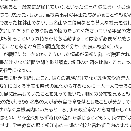
争があると一般家庭が崩れていく」といった証言の様に貴重なお話
つもりだった。しかし、島根県出身の兵士たちがいることや戦没
区であった擂鉢山でない、玉名山や二段岩なども甚大な被害を受
に参加しておられる方や調査の協力をしてくださっている年配の方
より知ろうという気持ちを持ち活動することは必ず必要だと感じ
くることもあると今回の調査発表で分かった良い機会だった。
ここが戦場になったのか、そういった情報が最初に詳しく説明さ
書だけでなく新聞や聞き取り調査、新旧の地図を比較するといっ
変参考になった。
硫黄島に赴き玉砕したこと、彼らの遺族だけでなく政治家や経済
、戦争に関する事実を時代の風化から守るために一人一人できる
黄島に出兵していたことを知って驚いた。地図の分布を見ると戦
のだが、596 名もの人が硫黄島で命を落としたことが分かっ
けでなく島根県内のいたるところ、また政治家なども寄附をして
私はそのことを全く知らず時代の流れを感じるとともに、我々世代
させず、学校教育の場で松江市の一部の学校と言わず県内のすべ