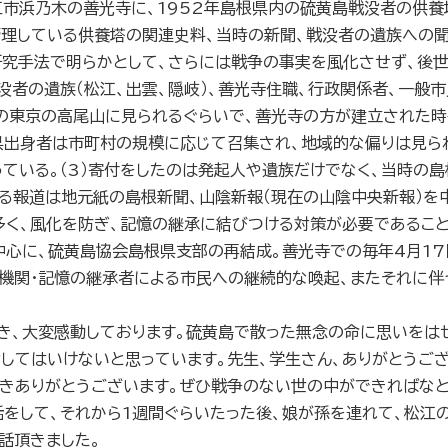
江市浜乃木の善光寺に、1952年島根県内の硫黄島戦没者の供養
管理している供養塔の関連史料、当時の新聞、戦没者の遺族への
研究手法で明らかとして、さらには戦争の事実を風化させず、後世
没者の遺族（松江、出雲、隠岐）、善光寺住職、行政関係者、一般
立の東京の高尾山に見られるぐらいで、善光寺の方が建立された時
県出身者は市町村の規模に応じて召集され、地域的な偏りは見ら
ている。（3）寄付をしたのは発起人や遺族だけでなく、当時の
する報道は地元紙の島根新聞、山陰新報（現在の山陰中央新報）を
多く、風化を防ぎ、記憶の継承に結びつける対策が必要であること
中心に、硫黄島協会島根県支部の再結成。善光寺での毎年4月17
、報道機関・記憶の継承者による市民への継続的な喚起、またそれ
、大変感動しております。硫黄島で散った無念の命に思いをはせ
してはいけないと思っています。先生、学生さん、ありがとうござ
きありがとうございます。ぜひ戦争のない世の中ができればなと
をして、それから1週間ぐらいたった後、娘が孫を連れて、松江
話頂きました。