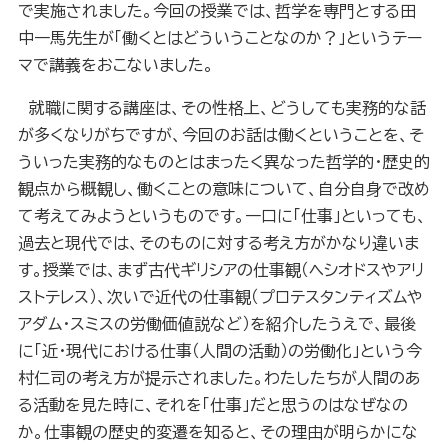
で実施されました。今回の授業では、哲学を専門とする田
中一馬先生が「働くとはどういうことなのか？」というテー
マで講義をおこないました。
就職に関する講座は、その性格上、どうしても実務的な話
が多くなりがちですが、今回のお話は働くということを、そ
ういった実務的なものとはまったく異なった哲学的・歴史的
観点から概観し、働くことの意味について、自分自身で改め
て考えてみようというものです。一口に「仕事」といっても、
過去と現代では、そのものに対する考え方がかなり違いま
す。授業では、まず古代ギリシアの仕事観（ヘシオドスやアリ
ストテレス）、次いで近代の仕事観（プロテスタンティズムや
アダム・スミスの労働価値説など）を紹介したうえで、最後
に「近・現代における仕事（人間の活動）の労働化」という今
村仁司の考え方が提示されました。わたしたちが人間のあ
る活動を見た時に、それを「仕事」だと思うのはなぜなの
か。仕事観の歴史的変遷を知ると、その理由が明らかにな