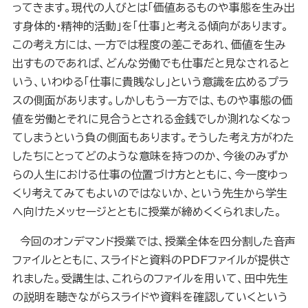
ってきます。現代の人びとは「価値あるものや事態を生み出
す身体的・精神的活動」を「仕事」と考える傾向があります。
この考え方には、一方では程度の差こそあれ、価値を生み
出すものであれば、どんな労働でも仕事だと見なされると
いう、いわゆる「仕事に貴賎なし」という意識を広めるプラ
スの側面があります。しかしもう一方では、ものや事態の価
値を労働とそれに見合うとされる金銭でしか測れなくなっ
てしまうという負の側面もあります。そうした考え方がわた
したちにとってどのような意味を持つのか、今後のみずか
らの人生における仕事の位置づけ方とともに、今一度ゆっ
くり考えてみてもよいのではないか、という先生から学生
へ向けたメッセージとともに授業が締めくくられました。
今回のオンデマンド授業では、授業全体を四分割した音声
ファイルとともに、スライドと資料のPDFファイルが提供さ
れました。受講生は、これらのファイルを用いて、田中先生
の説明を聴きながらスライドや資料を確認していくという