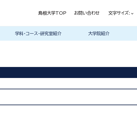
島根大学TOP
お問い合わせ
文字サイズ:
学科・コース・研究室紹介
大学院紹介
法経学科
社会文化学科
言語文化学科
教員一覧
教育・学生生活（本学HPヘ）
就職情報（本学HPへ）
学科の紹介
履修科目一覧
卒業研究・卒業論文
資格・進路
学科の紹介
現代社会コース
歴史と考古コース
履修科目一覧
卒業研究・卒業論文
資格・進路
学科の紹介
日本言語文化研究室
中国言語文化研究室
英米言語文化研究室
ドイツ言語文化研究室
フランス言語文化研究室
哲学・芸術・文化交流研究室
履修科目一覧