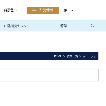
背景色:
入試情報
山陰研究センター
留学
留学について
国際交流・留学 | 琉球大学
HOME
教員一覧
前田 しほ