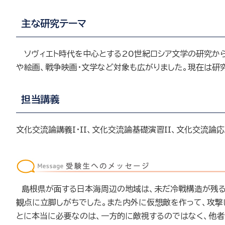
主な研究テーマ
ソヴィエト時代を中心とする
20
世紀ロシア文学の研究か
や絵画、戦争映画・文学など対象も広がりました。現在は研
担当講義
文化交流論講義
I
・
II
、文化交流論基礎演習
II
、文化交流論
島根県が面する日本海周辺の地域は、未だ冷戦構造が残る政
観点に立脚しがちでした。また内外に仮想敵を作って、攻撃
とに本当に必要なのは、一方的に敵視するのではなく、他者