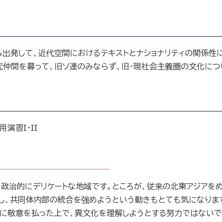
ら出発して、近代空間におけるテキストとナショナリティの関係性
究仲間を募って、旧ソ連のみならず、旧・現社会主義圏の文化に
応用演習
I
・
II
治的にデリケートな地域です。ところが、従来の北東アジアをめ
し、共同体内部の統合を強めようという動きもとても気になりま
に敬意を払った上で、異文化を理解しようとする努力ではないで