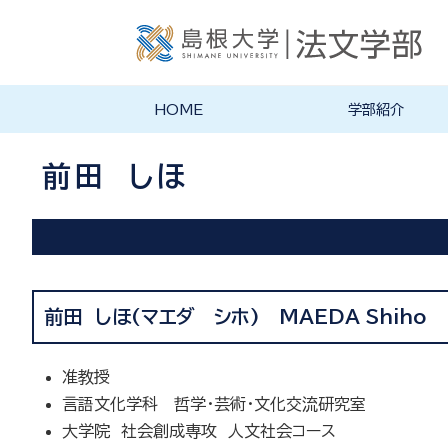
HOME
学部紹介
学部長あいさつ
法文学部の理念・目的
法文学部の沿革
学部案内PDF
前田 しほ
前田 しほ(マエダ シホ) MAEDA Shiho
准教授
言語文化学科 哲学・芸術・文化交流研究室
大学院 社会創成専攻 人文社会コース