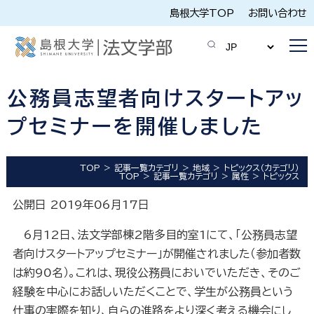
島根大学TOP
お問い合わせ
公務員志望者向けスタートアッ
プセミナーを開催しました
TOP
記事一覧カテゴリ
地域
トピックス（カテゴリ）
TOP
記事一覧カテゴリ
属性
トピックス
公開日 2019年06月17日
6
月
12
日、法文学部棟
2
階多目的室
1
にて、「公務員志望
者向けスタートアップセミナー」が開催されました（参加者数
は約
90
名）。これは、現役公務員においでいただき、そのご
経験を中心にお話しいただくことで、学生が公務員という
仕事の実際を知り、自らの進路をより深く考える機会にし