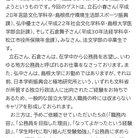
ようというものです。今回のゲストは、立石小春さん（平成
28
年言語文化学科卒・島根県庁環境生活部スポーツ振興
課）、弘中優士さん（平成
22
年社会文化学科卒・島根大学医
学部会計課）、そして石倉舞子さん（平成
30
年法経学科卒・
松江市役所保険年金課）。みなさん、法文学部の卒業生で
す。
立石さん、石倉さんは、在学中から公務員を志望し、いわ
ゆる地方公務員と呼ばれるお仕事をなさっております。ま
た、弘中さんは、島根大学にお勤めではありますが、それ以
前、日本学術振興会と極地研究所という、いずれも文科省
が所管する独立行政法人に出向されたご経験をお持ちで
あるため、一般的な国立大学法人職員の枠には収まらない
キャリアを形成しておられます。
お三方は、予めご依頼させていただいた
5
点（「職務内
容」、「公務員を目指した理由」、「なってよかったという経験
談」、「学生時代に取り組んだ受験勉強」、「公務員に求めら