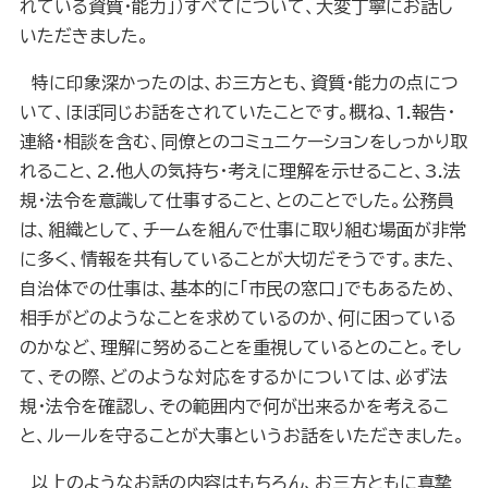
れている資質・能力」）すべてについて、大変丁寧にお話し
いただきました。
特に印象深かったのは、お三方とも、資質・能力の点につ
いて、ほぼ同じお話をされていたことです。概ね、
1.
報告・
連絡・相談を含む、同僚とのコミュニケーションをしっかり取
れること、
2.
他人の気持ち・考えに理解を示せること、
3.
法
規・法令を意識して仕事すること、とのことでした。公務員
は、組織として、チームを組んで仕事に取り組む場面が非常
に多く、情報を共有していることが大切だそうです。また、
自治体での仕事は、基本的に「市民の窓口」でもあるため、
相手がどのようなことを求めているのか、何に困っている
のかなど、理解に努めることを重視しているとのこと。そし
て、その際、どのような対応をするかについては、必ず法
規・法令を確認し、その範囲内で何が出来るかを考えるこ
と、ルールを守ることが大事というお話をいただきました。
以上のようなお話の内容はもちろん、お三方ともに真摯