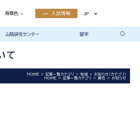
背景色:
入試情報
山陰研究センター
留学
留学について
国際交流・留学 | 琉球大学
いて
HOME
記事一覧カテゴリ
地域
お知らせ（カテゴリ）
HOME
記事一覧カテゴリ
属性
お知らせ