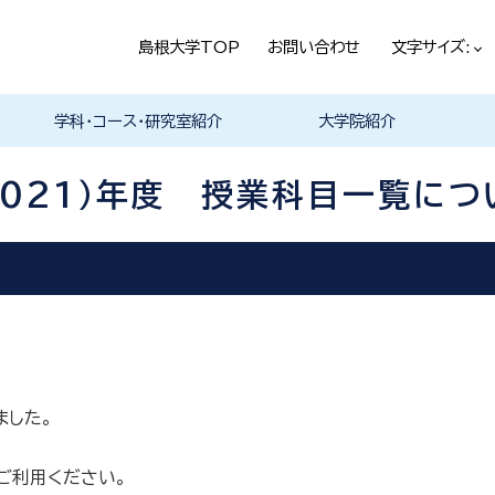
島根大学TOP
お問い合わせ
文字サイズ:
学科・コース・研究室紹介
大学院紹介
法経学科
社会文化学科
言語文化学科
教員一覧
教育・学生生活（本学HPヘ）
就職情報（本学HPへ）
学科の紹介
履修科目一覧
卒業研究・卒業論文
資格・進路
学科の紹介
現代社会コース
歴史と考古コース
履修科目一覧
卒業研究・卒業論文
資格・進路
学科の紹介
日本言語文化研究室
中国言語文化研究室
英米言語文化研究室
ドイツ言語文化研究室
フランス言語文化研究室
哲学・芸術・文化交流研究室
履修科目一覧
2021）年度 授業科目一覧につ
ました。
宜ご利用ください。