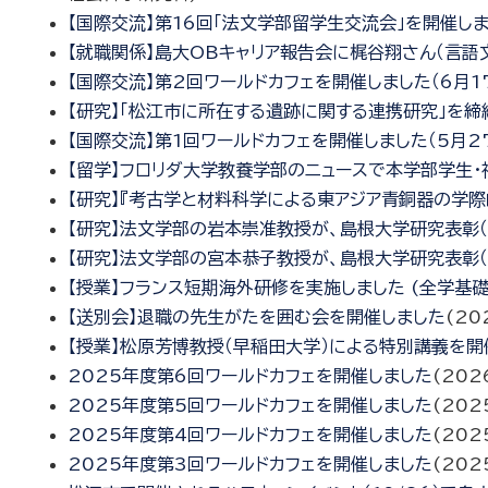
【国際交流】第16回「法文学部留学生交流会」を開催し
【就職関係】島大OBキャリア報告会に梶谷翔さん（言語文
【国際交流】第2回ワールドカフェを開催しました（6月1
【研究】「松江市に所在する遺跡に関する連携研究」を締
【国際交流】第1回ワールドカフェを開催しました（5月2
【留学】フロリダ大学教養学部のニュースで本学部学生・
【研究】『考古学と材料科学による東アジア青銅器の学際
【研究】法文学部の岩本崇准教授が、島根大学研究表彰（
【研究】法文学部の宮本恭子教授が、島根大学研究表彰（
【授業】フランス短期海外研修を実施しました (全学基
【送別会】退職の先生がたを囲む会を開催しました
(
20
【授業】松原芳博教授（早稲田大学）による特別講義を開
2025年度第6回ワールドカフェを開催しました
(
202
2025年度第5回ワールドカフェを開催しました
(
202
2025年度第4回ワールドカフェを開催しました
(
202
2025年度第3回ワールドカフェを開催しました
(
202