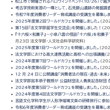
松江市で開催されるハロウィンイベント（10/26）で
考古学技術実習の一環として、石見銀山遺跡の発掘調
令和7年度消費者リーダー育成講座の受講生を募集し
2025年度第2回ワールドカフェを開催しました。
(
20
第１５回「法文学部留学生交流会」を開催しました！
(
2
『十六桜×和菓子』－小泉八雲の怪談「十六桜」を和菓
月23日
法文学部・人文社会科学研究科
)
2025年度第1回ワールドカフェを開催しました。
(
20
法文学部における高大連携活動と高校への出張講義
(
2024年度第7回ワールドカフェを開催しました。
(
20
2024年度第6回ワールドカフェを開催しました。
(
20
12 月 24 日に公開講座「消費者法の現在・過去・未来
法文学部宮本恭子教授が 公益財団法人勇美記念財団 
2024年度第５回ワールドカフェを開催しました。
(
20
2024年度第4回法文学部ワールドカフェを開催しまし
言語文化学科学生が人形浄瑠璃文楽の研修旅行に参加
令和６年度消費者リーダー育成講座の受講生を募集し