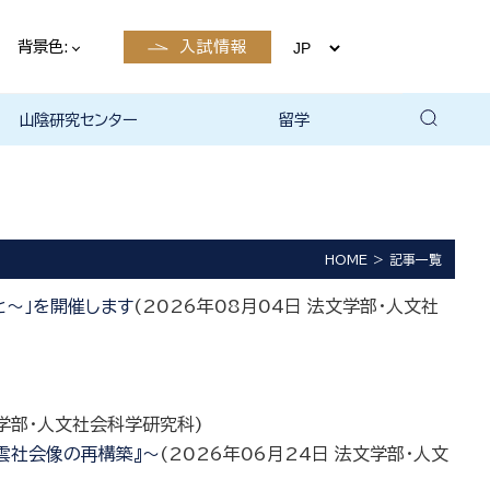
背景色:
入試情報
山陰研究センター
留学
留学について
国際交流・留学 | 琉球大学
HOME
記事一覧
と～」を開催します
(
2026年08月04日
法文学部・人文社
学部・人文社会科学研究科
)
雲社会像の再構築』～
(
2026年06月24日
法文学部・人文