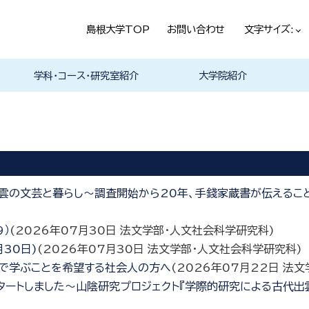
島根大学TOP
お問い合わせ
文字サイズ:
学科・コース・研究室紹介
大学院紹介
法経学科
社会文化学科
言語文化学科
教員一覧
教育・学生生活（本学HPヘ）
就職情報（本学HPへ）
学科の紹介
履修科目一覧
卒業研究・卒業論文
資格・進路
学科の紹介
現代社会コース
歴史と考古コース
履修科目一覧
卒業研究・卒業論文
資格・進路
学科の紹介
日本言語文化研究室
中国言語文化研究室
英米言語文化研究室
ドイツ言語文化研究室
フランス言語文化研究室
哲学・芸術・文化交流研究室
履修科目一覧
 出雲の文芸と暮らし～調査開始から20年、手錢家蔵書が伝えるこ
9）
(
2026年07月30日
法文学部・人文社会科学研究科
)
30日)
(
2026年07月30日
法文学部・人文社会科学研究科
)
で学ぶことを希望する社会人の方へ
(
2026年07月22日
法文
タートしました～山陰研究プロジェクト『学際的研究による古代出