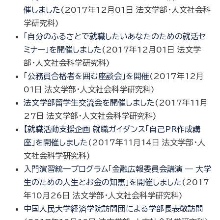
催しました
(
2017年12月01日
法文学部・人文社会科
学研究科
)
「自分のふるさとで就職したいあなたのための就活セ
ミナー」を開催しました
(
2017年12月01日
法文学
部・人文社会科学研究科
)
「公務員合格者を囲む座談会」を開催
(
2017年12月
01日
法文学部・人文社会科学研究科
)
法文学部留学生交流会を開催しました
(
2017年11月
27日
法文学部・人文社会科学研究科
)
【就職活動支援企画 就職ガイダンス「自己PR作成講
座」を開催しました
(
2017年11月14日
法文学部・人
文社会科学研究科
)
入門演習統一プログラム「金融広報委員会講演 ― 大学
生のための人生とお金の知恵」を開催しました
(
2017
年10月26日
法文学部・人文社会科学研究科
)
中国人民大学経済学院訪問団による学部長表敬訪問