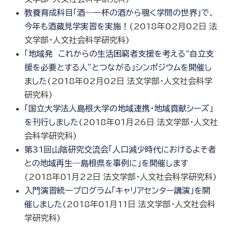
教養育成科目「酒―一杯の酒から覗く学問の世界」で、
今年も酒蔵見学実習を実施！
(
2018年02月02日
法
文学部・人文社会科学研究科
)
「地域発 これからの生活困窮者支援を考える“自立支
援を必要とする人”とつながる」シンポジウムを開催し
ました
(
2018年02月02日
法文学部・人文社会科学
研究科
)
「国立大学法人島根大学の地域連携・地域貢献シーズ」
を刊行しました
(
2018年01月26日
法文学部・人文社
会科学研究科
)
第31回山陰研究交流会「人口減少時代におけるよそ者
との地域再生―島根県を事例に」を開催します
(
2018年01月22日
法文学部・人文社会科学研究科
)
入門演習統一プログラム「キャリアセンター講演」を開
催しました
(
2018年01月11日
法文学部・人文社会科
学研究科
)