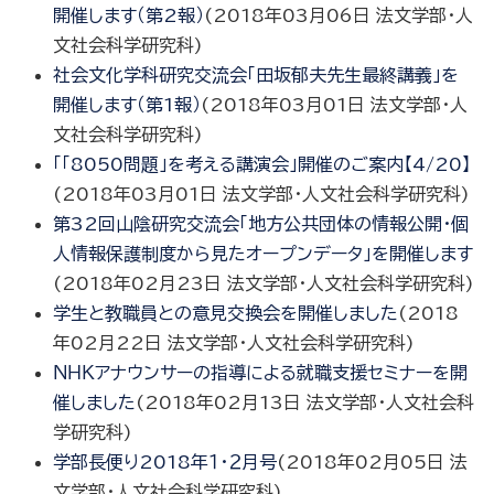
開催します（第2報）
(
2018年03月06日
法文学部・人
文社会科学研究科
)
社会文化学科研究交流会「田坂郁夫先生最終講義」を
開催します（第1報）
(
2018年03月01日
法文学部・人
文社会科学研究科
)
「「8050問題」を考える講演会」開催のご案内【4/20】
(
2018年03月01日
法文学部・人文社会科学研究科
)
第32回山陰研究交流会「地方公共団体の情報公開・個
人情報保護制度から見たオープンデータ」を開催します
(
2018年02月23日
法文学部・人文社会科学研究科
)
学生と教職員との意見交換会を開催しました
(
2018
年02月22日
法文学部・人文社会科学研究科
)
ＮＨＫアナウンサーの指導による就職支援セミナーを開
催しました
(
2018年02月13日
法文学部・人文社会科
学研究科
)
学部長便り2018年１・２月号
(
2018年02月05日
法
文学部・人文社会科学研究科
)