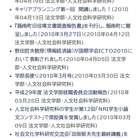
年04月19日
法文学部・人文社会科学研究科
)
キャリアプランニング第一回 開講しました！
(
2018
年04月13日
法文学部・人文社会科学研究科
)
『飯南町旧役場文書調査報告書』を刊行し、飯南町に贈
呈しました（2018年3月27日）
(
2018年04月12日
法文学部・人文社会科学研究科
)
野田哲夫教授（情報経済論）が国際学会ICTO2018に
おいて表彰されました
(
2018年04月05日
法文学
部・人文社会科学研究科
)
学部長便り2018年３月号
(
2018年03月30日
法文
学部・人文社会科学研究科
)
平成２９年度 法文学部就職委員会活動報告
(
2018年
03月28日
法文学部・人文社会科学研究科
)
人文社会科学研究科の学生が第12回「NRI学生小論
文コンテスト」で奨励賞を受賞しました
(
2018年03月
09日
法文学部・人文社会科学研究科
)
社会文化学科研究交流会「田坂郁夫先生最終講義」を